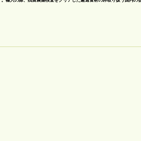
す。
輸入の際、残留農薬検査をクリアした厳選食材のみ取り扱う国内の