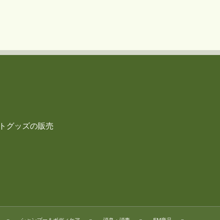
トグッズの販売
シャンプー＆ボディケア
消臭・消毒
EM商品