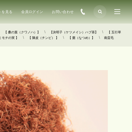
トを見る
会員ログイン
お問い合わせ
【 桑の葉（クワノハ）】
【決明子（ケツメイシ）ハブ茶】
【 五行草
ミモチの実 】
【 陳皮（チンピ） 】
【 棗（なつめ）】
南蛮毛