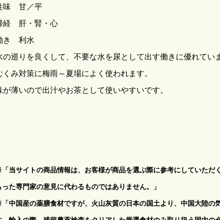
性味 甘／平
帰経 肝・腎・心
働き 利水
水の巡りを良くして、不要な水を尿として出す働きに優れてい
むくみ対策に梅雨～夏場によく使われます。
味が薄いので出汁やお茶として使いやすいです。
※「
当サイトの商品情報は、お客様が商品を選ぶ際に参考にしていただ
」
もった専門家の意見に代わるものではありません。
※
「中国産の薬膳食材ですが、火山灰質の日本の国土より、中国大陸の