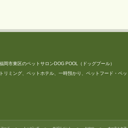
福岡市東区のペットサロンDOG POOL（ドッグプール）
トリミング、ペットホテル、一時預かり、ペットフード・ペッ
フード
トッピング
サプリメント
おやつ
オーラルケア