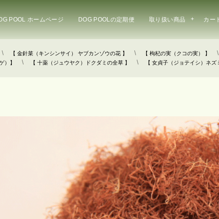
OG POOL ホームページ
DOG POOLの定期便
取り扱い商品
カー
【 金針菜（キンシンサイ） ヤブカンゾウの花 】
【 枸杞の実（クコの実） 】
ゲ）】
【 十薬（ジュウヤク）ドクダミの全草 】
【 女貞子（ジョテイシ）ネズ