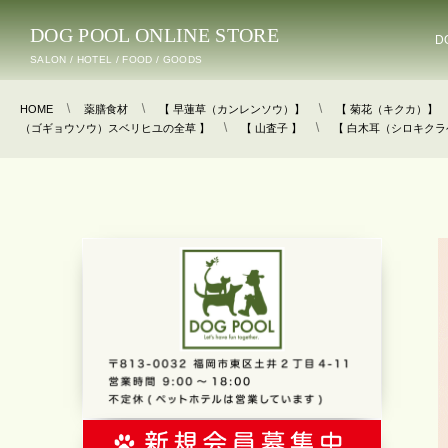
DOG POOL ONLINE STORE
D
SALON / HOTEL / FOOD / GOODS
HOME
薬膳食材
【 早蓮草（カンレンソウ）】
【 菊花（キクカ）】
（ゴギョウソウ）スベリヒユの全草 】
【 山査子 】
【 白木耳（シロキクラ