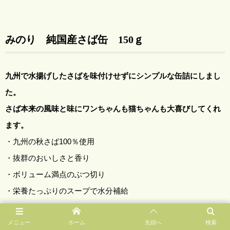
みのり 純国産さば缶 150ｇ
九州で水揚げしたさばを味付けせずにシンプルな缶詰にしまし
た。
さば本来の風味と味にワンちゃんも猫ちゃんも大喜びしてくれ
ます。
・九州の秋さば100％使用
・抜群のおいしさと香り
・ボリューム満点のぶつ切り
・栄養たっぷりのスープで水分補給
・国内食品工場で製造
時間をかけてしっかりと圧力をかけて煮込んであります。
メニュー
ホーム
先頭へ
検索