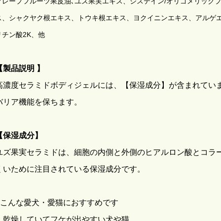
グレープフルーツ果皮油､ユズ果実エキス、システイン/オリゴメリック
ス、シャクヤク根エキス、トウキ根エキス、ヨクイニンエキス、アルゲ
リチン酸2K、他
【製品説明 】
高濃度セラミドボディジェルには、【保湿成分】が含まれてい
バリア機能を保ちます。
【保湿成分】
ユズ果実セラミドは、細胞の内側と外側のヒアルロン酸とコラ
くいために注目されている保湿成分です。
■こんな愛犬・愛猫におすすめです
・乾燥していてフケが出やすい犬や猫